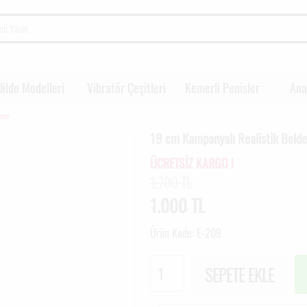
Dildo Modelleri
Vibratör Çeşitleri
Kemerli Penisler
Ana
pon
19 cm Kampanyalı Realistik Beld
ÜCRETSİZ KARGO !
1.700 TL
1.000
TL
Ürün Kodu: E-209
SEPETE EKLE