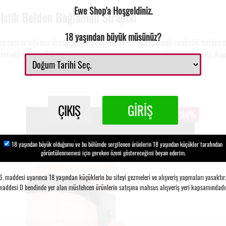
Ewe Shop'a Hoşgeldiniz.
stik Belden Bağlamalı Strapon
18 yaşından büyük müsünüz?
op.com.tr sitemiz üzerinden vereceğiniz 19 cm kampanyalı realistik belden b
lerinizi
kapıda ödemeli
veya şubede teslimatlı olarak satın alabilirsiniz. Ka
.
ÇIKIŞ
GİRİŞ
34%
18 yaşından büyük olduğumu ve bu bölümde sergilenen ürünlerin 18 yaşından küçükler tarafından
görüntülenmemesi için gereken özeni göstereceğimi beyan ederim.
 maddesi uyarınca 18 yaşından küçüklerin bu siteyi gezmeleri ve alışveriş yapmaları yasaktır. S
maddesi D bendinde yer alan müstehcen ürünlerin satışına mahsus alışveriş yeri kapsamındadır