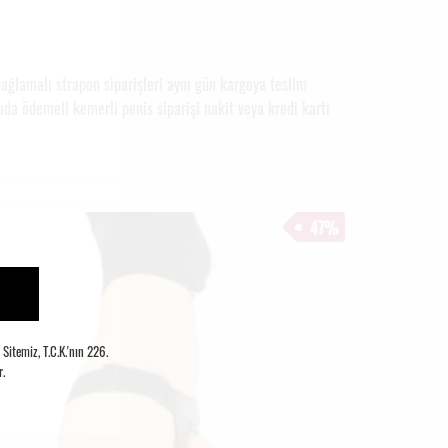
ağlamalı strapon siparişleri aynı gün kargoya teslim
pıda ödemeli kemerli penis siparişi nakit veya kredi kartı
47%
itemiz, T.C.K.'nın 226.
.