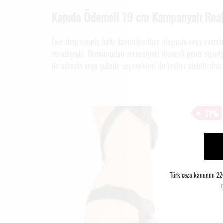
Kapıda Ödemeli 19 cm Kampanyalı Reali
Ewe shop sipariş hattı üzerinden bize ulaşarak veya ewesh
etmekteyiz. Firmamızdan vereceğiniz Kemerli penis sipariş
ile adreste veya şubede seçenekleri ile teslim alabilirsiniz
31%
Türk ceza kanunun 226.