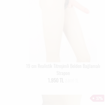
19 cm Realistik Titreşimli Belden Bağlamalı
Strapon
1.950 TL
2.800 TL
37%