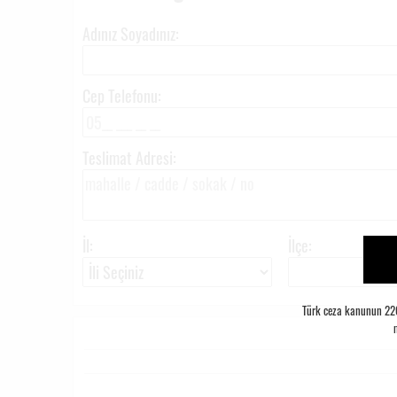
Adınız Soyadınız:
Cep Telefonu:
Teslimat Adresi:
İl:
İlçe:
Türk ceza kanunun 226.