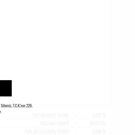
itemiz, T.C.K.'nın 226.
.
TOPLAM SEPET TUTARI
:
1.250 TL
TESLİMAT ÜCRETİ
:
ÜCRETSİZ
TOPLAM ALIŞVERİŞ TUTARI
:
1.250 TL