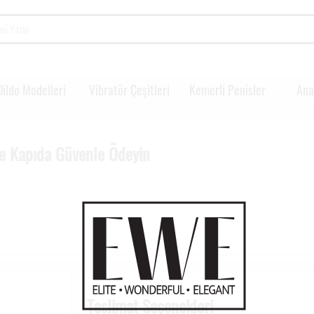
Dildo Modelleri
Vibratör Çeşitleri
Kemerli Penisler
Ana
 ve Kapıda Güvenle Ödeyin
Teslimat Seçenekleri