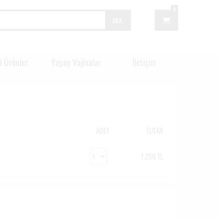
0
ARA
l Ürünler
Yapay Vajinalar
İletişim
ADET
TUTAR
1.250 TL