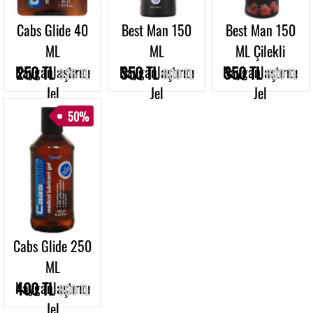
Cabs Glide 40
Best Man 150
Best Man 150
ML
ML
ML Çilekli
Kayganlaştırıcı
250 TL
Kayganlaştırıcı
350 TL
Kayganlaştırıcı
350 TL
325 TL
600 TL
600 TL
Jel
Jel
Jel
50%
Cabs Glide 250
ML
Kayganlaştırıcı
400 TL
800 TL
Jel