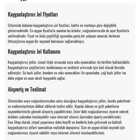
Kayganlaştırıcı Jel Fiyatları
Sitemizde bulunan kayganlaştırıcı jel fiyatları, kalite ve markaya göre değişiklik
göstermektedir. En uygun fiyatlarla sunulan bu ürünler, mağazalarımızda da aynı fiyatlarla
satılmaktadır. Fiyat ve ürün çeşitliliği açısından geniş bir yelpaze sunarak, herkesin
ihtiyaçlarına uygun bir seçenek bulmasını sağlamaktayız.
Kayganlaştırıcı Jel Kullanımı
Kayganlaştırıcı jeller, cinsel ilişki sırasında veya seks oyuncakları ile birlikte kullanılabilir.
Kayganlaştırıcı çeşitlerimiz, konforunuzu ve zevkinizi artırmak için özel olarak formüle
edilmiştir. Su bazlı jeller, kondom ve seks oyuncakları ile uyumludur, yağ bazlı jeller ise
daha yoğun ve uzun süreli kayganlık sağlar.
Alışveriş ve Teslimat
Sitemizden veya mağazalarımızdan satın alacağınız kayganlaştırıcı jeller, özenle paketlenir
ve mahremiyetinize dikkat edilerek teslim edilir. Kapıda ödeme ve gizli paketleme
seçeneklerimizle güvenli alışveriş yapabilirsiniz. İzmir’deki mağazalarımızı ziyaret ederek
ürünleri yakından inceleyebilir veya internet sitemiz üzerinden sipariş verebilirsiniz.
Ewe Shop olarak, cinsel yaşamınızı daha keyifli ve konforlu hale getirecek en kaliteli
kayganlaştırıcı jelleri sunmaktan mutluluk duyuyoruz. Size en uygun ürünü seçmek için
mağazalarımızı ziyaret edebilir veya internet sitemizi inceleyebilirsiniz.