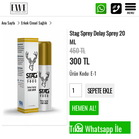
Ana Sayfa
Erkek Cinsel Sağlık
Stag Sprey Delay Sprey 20
ML
450 TL
300
TL
Ürün Kodu: E-1
SEPETE EKLE
HEMEN AL!
Tıkla Whatsapp İle