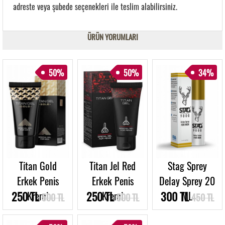
adreste veya şubede seçenekleri ile teslim alabilirsiniz.
ÜRÜN YORUMLARI
50%
50%
34%
Titan Gold
Titan Jel Red
Stag Sprey
Erkek Penis
Erkek Penis
Delay Sprey 20
250 TL
Kremi
250 TL
Kremi
300 TL
ML
500 TL
500 TL
450 TL