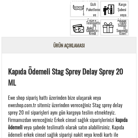
Bilgi Al.
Gizli
Kargo
Paketleme
Şubesi
ve
veya
Fatura
Adrese
Teslimatta
1000
ile
Teslim
Nakit /
TL
Gönderim
Seçeneği
Kredi
Üzeri
Kartı
Siparişte
ile
Ücretsiz
ÜRÜN AÇIKLAMASI
Ödeme
Kargo
Kapıda Ödemeli Stag Sprey Delay Sprey 20
ML
Ewe shop sipariş hattı üzerinden bize ulaşarak veya
eweshop.com.tr sitemiz üzerinden vereceğiniz Stag sprey delay
sprey 20 ml siparişleri aynı gün kargoya teslim etmekteyiz.
Firmamızdan vereceğiniz Erkek cinsel sağlık siparişlerinizi
kapıda
ödemeli
veya şubede teslimatlı olarak satın alabilirsiniz. Kapıda
ödemeli erkek cinsel sağlık siparişi nakit veya kredi kartı ile